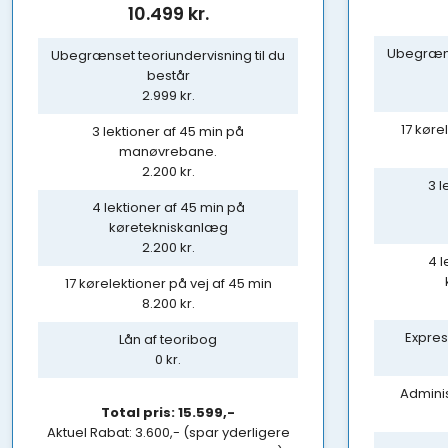
​10.499 kr.
Ubegrænse
Ubegrænset teoriundervisning til du
består
2.999 kr.
17 køre
3 lektioner af 45 min på
manøvrebane.
2.200 kr.
3 l
4 lektioner af 45 min på
køretekniskanlæg
2.200 kr.
4 l
17 kørelektioner på vej af 45 min
8.200 kr.
Expres
Lån af teoribog
0 kr.
Adminis
Total pris: 15.599,-​
​Aktuel Rabat: 3.600,- (spar yderligere