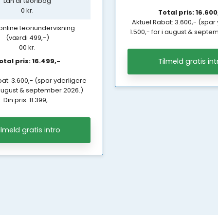
Lån af teoribog
0 kr.
Total pris: 16.600
Aktuel Rabat: 3.600,- (spar
l online teoriundervisning
1.500,- for i august & septe
(værdi 499,-)
00 kr.
Total pris: 16.499,-
Tilmeld gratis int
at: 3.600,- (spar yderligere
i august & september 2026.)
Din pris. 11.399,-
ilmeld gratis intro