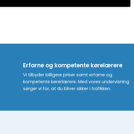
Erfarne og kompetente kørelærere
Vi tilbyder billigere priser samt erfarne og
kompetente kørerlærere. Med vores undervisning
sørger vi for, at du bliver sikker i trafikken.