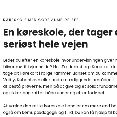
KØRESKOLE MED GODE ANMELDELSER
En køreskole, der tager 
seriøst hele vejen
Leder du efter en køreskole, hvor undervisningen giver 
bliver mødt i øjenhøjde? Hos Frederiksberg Køreskole kan
tage dit kørek​ort i rolige rammer, uanset om du komme
Valby, København eller andre nærliggende områder. Her
at bestå prøverne, men på at give dig et solidt fundamen
og sikker bag rattet både under og efter forløbet.
At vælge den rette køreskole handler om mere end bar
også om kemi, pædagogik og tillid. Du kan få hjælp til b