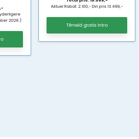
Total pris: 15.599,-
Aktuel Rabat: 2.100,- Din pris 13.499,-
,-
 yderligere
mber 2026.)
Tilmeld gratis intro
ro