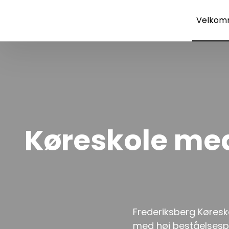
Velkom
Køreskole med
​Frederiksberg Køres
med høj beståelsespr