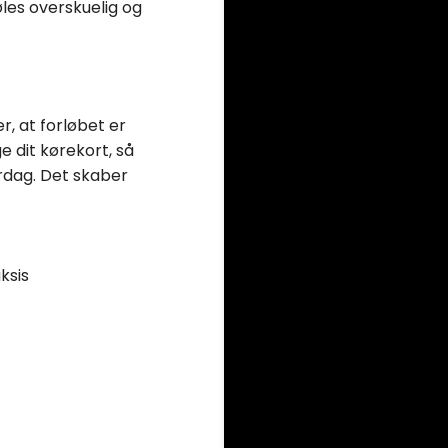
øles overskuelig og
r, at forløbet er
 dit kørekort, så
rdag. Det skaber
ksis