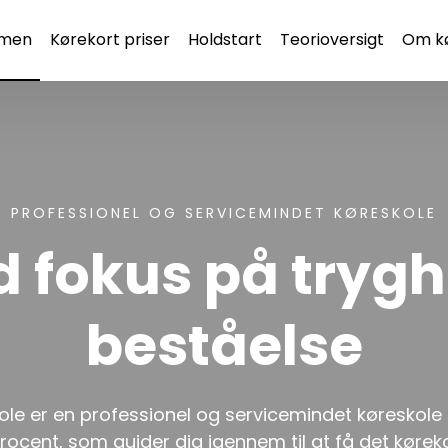
men
Kørekort priser
Holdstart
Teorioversigt
Om kø
PROFESSIONEL OG SERVICEMINDET KØRESKOLE
 fokus på tryghe
beståelse
kole er en professionel og servicemindet køreskole
ocent, som guider dig igennem til at få det køreko