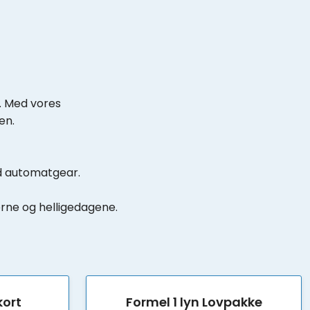
. Med vores
en.
ed automatgear.
derne og helligedagene.
kort
Formel 1 lyn Lovpakke