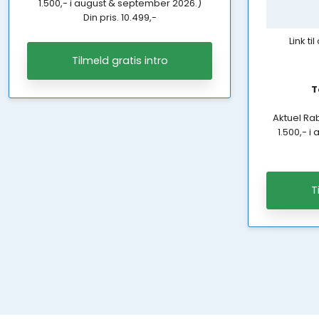
1.500,- i august & september 2026.)
Din pris. 10.499,-
Link ti
Tilmeld gratis intro
​
Aktuel Rab
1.500,- 
T