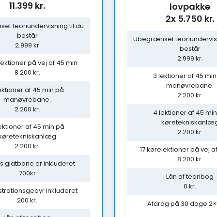
11.399 kr.
lovpakke
​2x 5.750 kr.
t teoriundervisning til du
består
Ubegrænset teoriundervisn
2.999 kr
består
2.999 kr.
lektioner på vej af 45 min
8.200 kr.
3 lektioner af 45 mi
manøvrebane.
ektioner af 45 min på
2.200 kr.
manøvrebane.
2.200 kr.
4 lektioner af 45 mi
køretekniskanlæ
ektioner af 45 min på
2.200 kr.
køretekniskanlæg
2.200 kr.
17 kørelektioner på vej a
8.200 kr.
s glatbane er inkluderet
700kr
Lån af teoribog
0 kr.
trationsgebyr inkluderet
200 kr.
Afdrag på 30 dage 2×