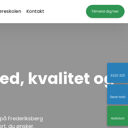
reskolen
Kontakt
Tilmeld dig her
d, kvalitet og
3220 2121
Send mail
 på Frederiksberg
Holdstart
rt, du ønsker.