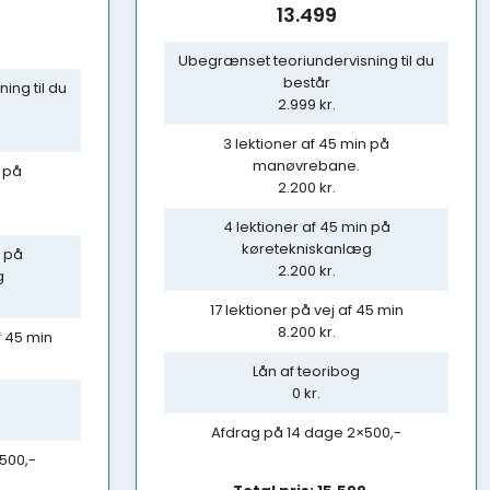
13.499
Ubegrænset teoriundervisning til du
består
ing til du
2.999 kr.
3 lektioner af 45 min på
manøvrebane.
n på
2.200 kr.
4 lektioner af 45 min på
køretekniskanlæg
n på
2.200 kr.
g
17 lektioner på vej af 45 min
8.200 kr.
f 45 min
Lån af teoribog
0 kr.
Afdrag på 14 dage 2×500,-
500,-